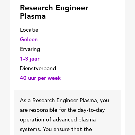
Research Engineer
Mechanical Engineering
Plasma
Mechatronics
Locatie
Physics
Geleen
Production Development
Ervaring
1-3 jaar
Software Technology
Dienstverband
Miscellaneous
40
uur per week
As a Research Engineer Plasma, you
are responsible for the day-to-day
operation of advanced plasma
systems. You ensure that the