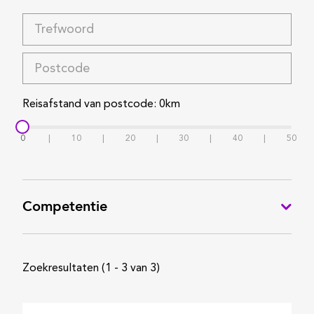
Reisafstand van postcode
:
0
km
0
|
10
|
20
|
30
|
40
|
50
Competentie
ENTER Office
Zoekresultaten
(1 - 3 van 3)
Chemical
Electronics Engineering