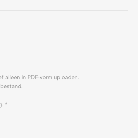
ief alleen in PDF-vorm uploaden.
 bestand.
g
.
*