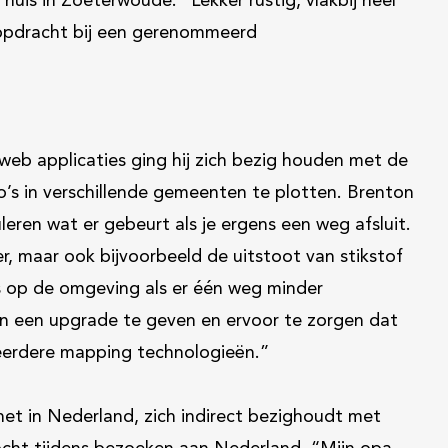
 huis in Zoeterwoude. “Lekker rustig, vlakbij heel
opdracht bij een gerenommeerd
web applicaties ging hij zich bezig houden met de
o’s in verschillende gemeenten te plotten. Brenton
uleren wat er gebeurt als je ergens een weg afsluit.
r, maar ook bijvoorbeeld de uitstoot van stikstof
is op de omgeving als er één weg minder
ign een upgrade te geven en ervoor te zorgen dat
meerdere mapping technologieën.”
net in Nederland, zich indirect bezighoudt met