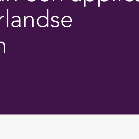
rlandse
n