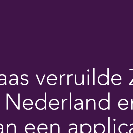
as verruilde 
r Nederland e
an een applic