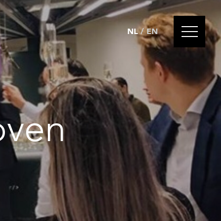
NL
/
EN
oven