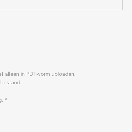
ief alleen in PDF-vorm uploaden.
 bestand.
g
.
*